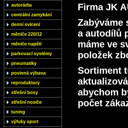
Firma JK A
autorádia
centrální zamykání
Zabýváme s
denní svícení
a autodílů 
měniče 220/12
máme ve s
měniče napětí
položek zb
parkovací systémy
pneumatiky
Sortiment 
povinná výbava
aktualizová
reproduktory
abychom byl
střešní boxy
počet záka
střešní nosiče
tuning
výfuky sport